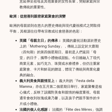
意延伸至祖母及其他重要的女性長輩，突顯家庭與宗
教傳統的重要性。
歐洲：從慈善到親密家庭聚會的演變
歐洲的母親節則在悠久的歷史傳統與現代慶祝模式之間取得
平衡，其根源往往帶有宗教或社會慈善的色彩：
英國「母親主日」的傳承：
英國的慶祝活動源於歷史
上的「Mothering Sunday」，傳統上設定於大齋期
（四旬期）的第四個星期日。最初是人們返回「母
堂」的日子，攜帶小禮物或甜點。今日雖融入了現代
商業元素，如巧克力、珠寶或水療禮券，但仍注重家
庭聚會、卡片和鮮花的贈送，體現了傳統與商業化慶
典的融合。
義大利美食與親情至上：
義大利的「Festa della
Mamma」亦在五月第二個星期日舉行。家庭聚餐是核
心儀式，反映了該國對美食和親情的極度重視。母親
通常會收到玫瑰或康乃馨，以及孩子們親手製作的卡
片或小禮物。
法國的個人化感謝：
法國的「Fête des Mères」強調