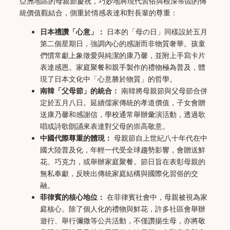
亞洲地區的母親節慶祝，巧妙地將現代習俗與根深蒂固的傳
統價值觀結合，側重於情感表達和對長輩的尊重：
日本禮讚「心意」：
日本的「母の日」同樣設於五月
第二個星期日，強調內心的感謝而非物質奢華。孩童
們慣常獻上象徵愛與純潔的康乃馨，並附上手寫卡片
表達感恩。家庭聚餐和親手製作的禮物極為普及，體
現了日本文化中「心意勝於物質」的哲學。
南韓「父母節」的統合：
南韓將母親節與父母節合併
定於五月八日。延續儒家傳統的孝道價值，子女會贈
送康乃馨和感謝信，學校通常舉辦彙演活動，透過歌
唱或詩歌朗誦來表達對父母的崇高敬意。
中國代際尊重的體現：
母親節自上世紀八十年代在中
國大陸普及化，年輕一代受全球趨勢影響，會贈送鮮
花、巧克力，或舉辦家庭聚餐。節日旨在表彰母親的
無私奉獻，反映出傳統家庭結構與國際化習俗的交
融。
菲律賓的核心地位：
在菲律賓社會中，母親被視為家
庭核心。除了個人化的禮物與鮮花，許多社區會舉辦
遊行、舉行彌撒等公共活動，不僅讚揚生母，亦將敬