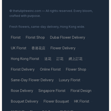
© thetuliptreeinc.com — All rights reserved. Every bloom,
crafted with purpose.
Fresh flowers, same-day delivery, Hong Kong wide.
Florist
Florist Shop
Dubai Flower Delivery
·
·
·
UK Florist
香港花店
Flower Delivery
·
·
·
Hong Kong Florist
送花
訂花
網上訂花
·
·
·
·
Florist Delivery
Online Florist
Flower Shop
·
·
·
Same-Day Flower Delivery
Luxury Florist
·
·
Rose Delivery
Singapore Florist
Floral Design
·
·
·
Bouquet Delivery
Flower Bouquet
HK Florist
·
·
·