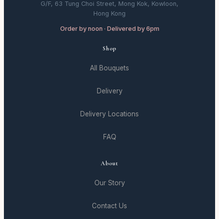
G/F, 63 Tung Choi Street, Mong Kok, Kowloon,
Hong Kong
Order by noon · Delivered by 6pm
Shop
All Bouquets
Delivery
Delivery Locations
FAQ
About
Our Story
Contact Us