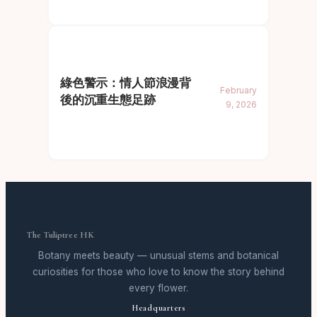
綠色警示：情人節浪漫背
February
後的沉重生態足跡
9, 2026
The Tuliptree HK
Botany meets beauty — unusual stems and botanical
curiosities for those who love to know the story behind
every flower.
Headquarters