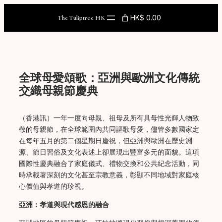
Skip
to
HK$ 0.00
The Tuliptree HK
content
全球母愛頌歌：亞洲與歐洲文化傳統
交織母親節慶典
（香港訊）一年一度向母親、祖母及所有具母性光輝人物致
敬的母親節，在全球範圍內共同謳歌母愛，儘管多數國家定
在每年五月的第二個星期日慶祝，但亞洲與歐洲在歷史淵
源、節日習俗及文化表述上卻展現出豐富多元的面貌。這項
國際性慶典融合了家庭儀式、禮物交換和公共紀念活動，同
時承載著深刻的文化甚至宗教意義，彰顯不同地域對家庭核
心價值與孝道的珍視。
亞洲：孝道與現代感恩的融合