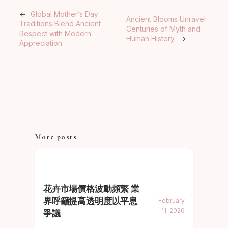
←
Global Mother’s Day
Ancient Blooms Unravel
Traditions Blend Ancient
Centuries of Myth and
Respect with Modern
Human History
→
Appreciation
More posts
花卉市場價格波動頻繁 業
界呼籲提高透明度以平息
February
11, 2026
爭議