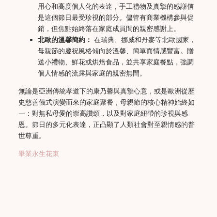
用心和高度個人化的表達，手工禮物及真摯的感謝信
是這個節日最受珍視的部分。儘管有商業機構參與促
銷，但焦點始終落在家庭成員間的親密感謝上。
北歐的溫馨簡約：
在瑞典、挪威和丹麥等北歐國家，
母親節的慶祝風格傾向於溫馨、簡單而情感豐富。贈
送小禮物、鮮花或烘焙食品，並共享家庭餐點，強調
個人情感的流露與家庭的親密無間。
無論是亞洲傳統孝道下的康乃馨與真摯心意，或是歐洲從歷
史慈善儀式演變而來的家庭聚餐，母親節的核心精神始終如
一：對無私母愛的崇高讚頌，以及對家庭紐帶的珍視與感
恩。節日的多元化表達，正凸顯了人類社會對至親情感的普
世尊重。
畢業永生花束