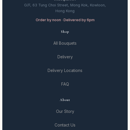
G/F, 63 Tung Choi Street, Mong Kok, Kowloon,
Hong Kong
Order by noon · Delivered by 6pm
Shop
All Bouquets
Delivery
Delivery Locations
FAQ
About
Our Story
Contact Us