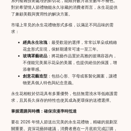
系列複雜技術處理的鮮切花，能維持數月甚至數年不褪色。
對於希望情人節禮物能永久珍藏的消費者而言，永生花提供
了兼顧美觀與實用性的解決方案。
市場上常見的永生花禮物形式多樣，以滿足不同品味的需
求：
經典永生玫瑰
：最受歡迎的選擇，常常以單朵或精緻
花盒形式呈現，保鮮期通常可達一至三年。
玻璃罩藝術品
：將花藝作品置於高雅的玻璃容器內，
不僅能完美展示花朵的美麗，也提供絕佳的保護，增
添奢華感。
創意花藝造型
：包括心形、字母或客製化圖案，讓禮
物更具個人特色與紀念意義。
永生花相較於切花具有多重優勢，包括無需澆水等低維護需
求，且其長久保存的特性也使其成為更環保的送禮選擇。
掌握選購與時機：確保浪漫準時抵達
要在 2026 年情人節送出完美的永生花禮物，精確的規劃至
關重要。資深花藝師建議，消費者應在一月底前完成訂購，