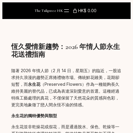
Skip
to
HK$ 0.00
The Tuliptree HK
content
恆久愛情新趨勢：2026 年情人節永生
花送禮指南
隨著 2026 年情人節（2 月 14 日，星期五）的臨近，一股追
求持久浪漫的趨勢正席捲禮物市場。傳統鮮花雖美，花期卻
短暫，而
永生花
（Preserved Flowers）作為一種能夠長久
維持美麗的替代品，已成為表達深刻愛意的首選。這種經過
特殊工藝處理的真花，不僅保留了天然花朵的質感與色彩，
更完美地象徵了戀人間永恆不渝的情感。
永生花的獨特優勢與類型
永生花並非乾燥花或假花，而是通過脫水、保色、乾燥等一