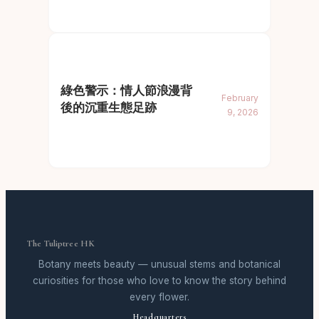
綠色警示：情人節浪漫背
February
後的沉重生態足跡
9, 2026
The Tuliptree HK
Botany meets beauty — unusual stems and botanical
curiosities for those who love to know the story behind
every flower.
Headquarters