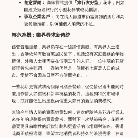
創意營銷：
商家嘗試提供
「旅行友好型」
花束，例如
能經受短途旅行的小型花藝或乾花擺設。
爭取企業客戶：
向在情人節週末仍需裝飾的酒店和高
級餐廳推銷，以彌補個人消費的不足。
轉危為機：業界尋求新傳統
儘管普遍擔憂，業界仍存在一線謹慎樂觀。有業界人士指
出，香港依然有數百萬居民留下，包括沒有家庭義務的年輕
情侶、外籍人士和需要在假期工作的人群。一位中環的花店
經理黃先生強調：「香港仍然是一個擁有七百萬人口的城
市。愛情不會因為日曆不方便而停止。」
一些花店更嘗試將兩個節日結合營銷，促使情侶送出能同時
兼用作情人節禮物和新年祝福的花卉。這種獨特的市場環
境，或許能催生出慶祝兩個重大節日的新型消費模式。
無論今年情人節的實際銷量如何，這次經驗將為花卉行業未
來多年的規劃提供寶貴參考。面對下一次雙節衝突，花商將
需要更具前瞻性的訂貨計劃和更靈活的市場應對策略。香港
花商正積極適應，寄望本地消費者和持久的浪漫需求，在這