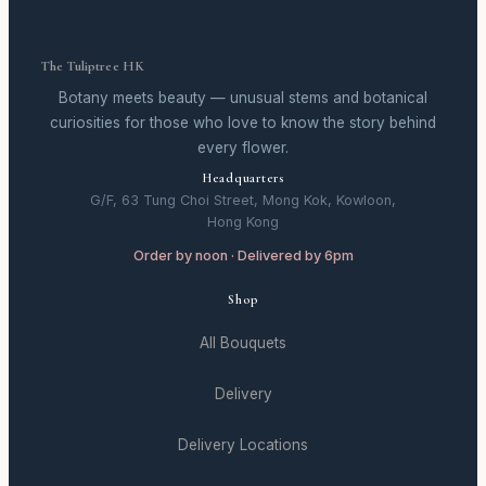
The Tuliptree HK
Botany meets beauty — unusual stems and botanical
curiosities for those who love to know the story behind
every flower.
Headquarters
G/F, 63 Tung Choi Street, Mong Kok, Kowloon,
Hong Kong
Order by noon · Delivered by 6pm
Shop
All Bouquets
Delivery
Delivery Locations