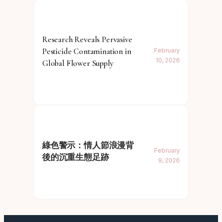
Research Reveals Pervasive
Pesticide Contamination in
February
10, 2026
Global Flower Supply
綠色警示：情人節浪漫背
February
後的沉重生態足跡
9, 2026