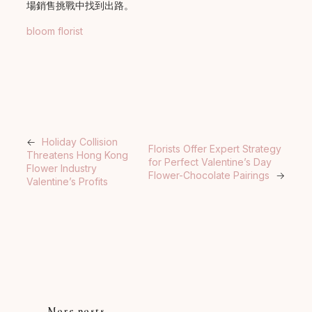
場銷售挑戰中找到出路。
bloom florist
←
Holiday Collision
Florists Offer Expert Strategy
Threatens Hong Kong
for Perfect Valentine’s Day
Flower Industry
Flower-Chocolate Pairings
→
Valentine’s Profits
More posts