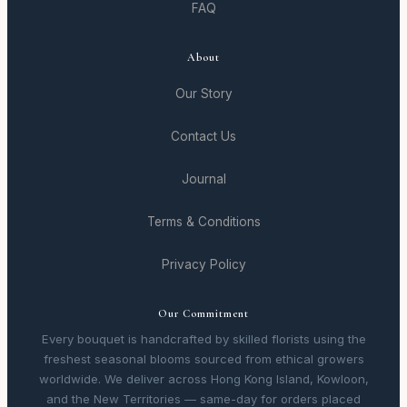
FAQ
About
Our Story
Contact Us
Journal
Terms & Conditions
Privacy Policy
Our Commitment
Every bouquet is handcrafted by skilled florists using the
freshest seasonal blooms sourced from ethical growers
worldwide. We deliver across Hong Kong Island, Kowloon,
and the New Territories — same-day for orders placed