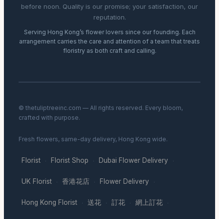
before noon. Quality is our promise; your satisfaction, our
reputation.
Serving Hong Kong’s flower lovers since our founding. Each
arrangement carries the care and attention of a team that treats
floristry as both craft and calling.
© thetuliptreeinc.com — All rights reserved. Every bloom,
crafted with purpose.
Fresh flowers, same-day delivery, Hong Kong wide.
Florist
Florist Shop
Dubai Flower Delivery
·
·
·
UK Florist
香港花店
Flower Delivery
·
·
·
Hong Kong Florist
送花
訂花
網上訂花
·
·
·
·