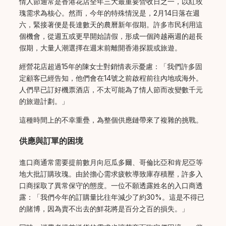
情人節通常是香港花店全年三大最重要營收日之一，以紅玫
瑰需求為核心。然而，今年的特殊情況是，2月14日落在週
六，緊接著便是長達數天的農曆新年假期。許多市民利用這
個機會，從週五或更早開始請假，形成一個跨越兩週的超長
假期，大量人潮選擇在週末前離開香港探親或旅遊。
經營花店超過15年的陳女士對銷情表示憂慮：「我們許多固
定顧客已經告知，他們會在14號之前啟程前往內地或海外。
人們早已訂好機票酒店，不太可能為了情人節而改變數千元
的旅遊計劃。」
這種時間上的不幸重疊，為整個供應鏈帶來了複雜的挑戰。
供應與訂單的困境
進口商通常需要提前數月向厄瓜多爾、哥倫比亞和肯尼亞等
地大批訂購玫瑰。由於擔心需求疲軟導致庫存積壓，許多入
口商採取了異常保守的態度。一位不願透露姓名的入口商透
露：「我們今年的訂購量比往年減少了約30%。這是不得已
的賭博，因為賣不出去的鮮花將是百分之百的損失。」