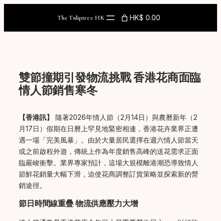
Skip
to
HK$ 0.00
The Tuliptree HK
content
雙節撞期引發物流挑戰 香港花商面臨
情人節銷售寒冬
【香港訊】
隨著2026年情人節（2月14日）與農曆新年（2
月17日）假期在日曆上罕見地緊密相連，香港花卉業界正遭
遇一場「完美風暴」。由於大量居民選擇在週六情人節當天
或之前啟程外遊，傳統上作為年度銷售高峰的送花需求正面
臨嚴峻衝擊。業界專家預計，這場大規模離港潮恐導致情人
節鮮花銷量大幅下滑，迫使花商調整訂貨策略並探索新的營
銷途徑。
節日時間線重疊 物流供應壓力大增