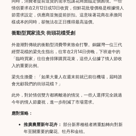
同時，消費者提前送貨的需求也讓花商面臨定價困境。一些
情侶要求在2月12日或13日收貨，但鮮花批發價格是根據情人
節需求設定，供應商並無提前折扣。這意味著花商在承擔同
樣成本的同時，卻無法在正日獲得最高溢價。
衝動型買家流失 街頭花檔受創
外遊潮對傳統的衝動型消費帶來致命打擊。銅鑼灣一位三代
經營花檔的梁先生指出，往常在2月14日傍晚，下班途中的
「臨時買家」往往會排隊購買花束，這些人佔據了情人節收
入的重要比例。
梁先生擔憂：「如果大量人在週末前就已前往機場，屆時誰
會光顧我們的街頭花檔？」
此外，對於情侶雙方都將離港的情況，一些人選擇完全跳過
今年的情人節慶祝，進一步削減了市場需求。
應對策略：
推廣農曆新年花卉：
部分新界種植者將重點轉向對新
年至關重要的蘭花、牡丹和金桔。