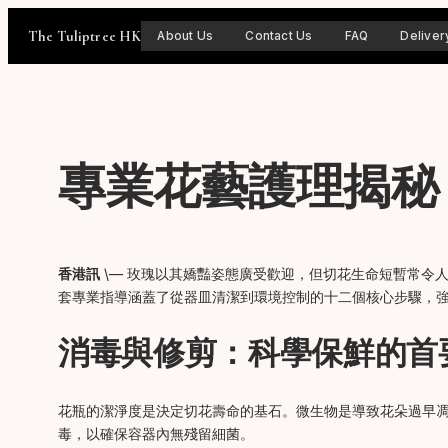
Skip
to
The Tuliptree HK
About Us
Contact Us
FAQ
Deliver
content
專業花藝護理揭秘
香港訊
\— 玫瑰以其嬌豔姿態廣受歡迎，但切花生命短暫常令
套專業指導涵蓋了從器皿清潔到環境控制的十二個核心步驟，
消毒與修剪：科學保鮮的首
花瓶的潔淨度是決定切花壽命的基石。微生物是導致花朵過早
毒，以確保容器內無殘留細菌。