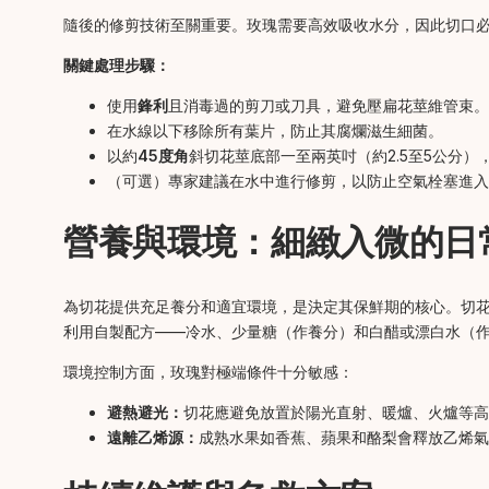
隨後的修剪技術至關重要。玫瑰需要高效吸收水分，因此切口
關鍵處理步驟：
使用
鋒利
且消毒過的剪刀或刀具，避免壓扁花莖維管束。
在水線以下移除所有葉片，防止其腐爛滋生細菌。
以約
45度角
斜切花莖底部一至兩英吋（約2.5至5公分
（可選）專家建議在水中進行修剪，以防止空氣栓塞進入
營養與環境：細緻入微的日
為切花提供充足養分和適宜環境，是決定其保鮮期的核心。切花
利用自製配方——冷水、少量糖（作養分）和白醋或漂白水（
環境控制方面，玫瑰對極端條件十分敏感：
避熱避光：
切花應避免放置於陽光直射、暖爐、火爐等高
遠離乙烯源：
成熟水果如香蕉、蘋果和酪梨會釋放乙烯氣