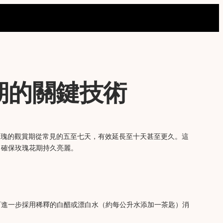
期的關鍵技術
玫瑰的觀賞期從常見的五至七天，有效延長至十天甚至更久。這
，確保玫瑰花期持久亮麗。
可進一步採用稀釋的白醋或漂白水（約每公升水添加一茶匙）消