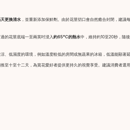
隔天更換清水
，並重新添加保鮮劑。由於花莖切口會自然癒合封閉，建議
剪過的花莖底端一至兩英吋浸入
約65°C的熱水
中，維持約10至20秒，
陰涼、低濕度的環境，例如溫度較低的房間或無蔬果的冰箱，低溫能顯著
期推至十至十二天，為賞花愛好者提供更持久的視覺享受。建議消費者選