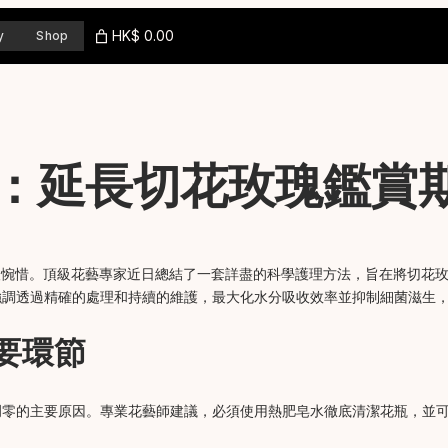
HK$ 0.00
y
Shop
：延長切花玫瑰鑑賞
人惋惜。頂級花藝專家近日總結了一套詳盡的科學護理方法，旨在將切花
強調透過精確的處理和持續的維護，最大化水分吸收效率並抑制細菌滋生
要環節
凋零的主要原因。專業花藝師建議，必須使用熱肥皂水徹底清潔花瓶，並