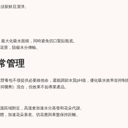
必須新鮮且潔淨。
），最大化吸水面積，同時避免切口緊貼瓶底。
花莖，阻礙水分傳輸。
常管理
營養包不僅提供必要維他命，還能調節水質pH值，優化吸水效率並抑制
作抑菌劑）混合，但效果不如專業產品。
溫區域附近，高溫會加速水分蒸發和花朵代謝。
體，加速花朵衰老。切花應與果盤保持距離。