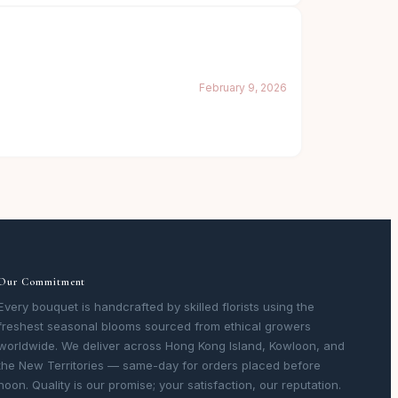
February 9, 2026
Our Commitment
Every bouquet is handcrafted by skilled florists using the
freshest seasonal blooms sourced from ethical growers
worldwide. We deliver across Hong Kong Island, Kowloon, and
the New Territories — same-day for orders placed before
noon. Quality is our promise; your satisfaction, our reputation.