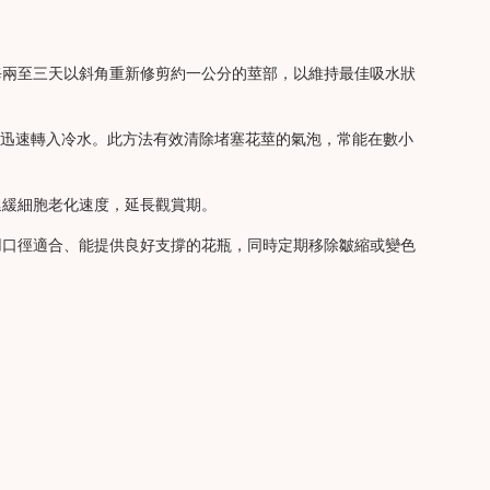
每兩至三天以斜角重新修剪約一公分的莖部，以維持最佳吸水狀
隨後迅速轉入冷水。此方法有效清除堵塞花莖的氣泡，常能在數小
延緩細胞老化速度，延長觀賞期。
用口徑適合、能提供良好支撐的花瓶，同時定期移除皺縮或變色