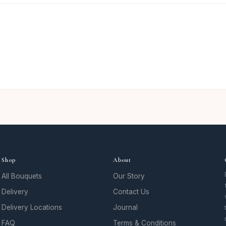
Shop
About
All Bouquets
Our Story
Delivery
Contact Us
Delivery Locations
Journal
FAQ
Terms & Conditions