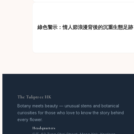
綠色警示：情人節浪漫背後的沉重生態足跡
The Tuliptree HK
Botany meets beauty — unusual stems and botanical
curiosities for those who love to know the story behind
every flower.
Headquarters