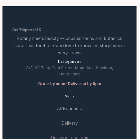
The Tuliptree HK
Botany meets beauty — unusual stems and botanical
curiosities for those who love to know the story behind
every flower.
Headquarters
G/F, 63 Tung Choi Street, Mong Kok, Kowloon,
Hong Kong
Order by noon · Delivered by 6pm
Shop
All Bouquets
Delivery
Delivery Locations