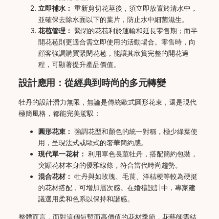
立即補水：
重新剪切花莖後，須立即放置於清水中，
並確保去除水面以下的葉片，防止水中細菌滋生。
花苞管理：
緊閉的花苞利於運輸和延長零售期；而半
開花苞則更適合需立即使用的活動場合。零售時，向
顧客強調購買緊閉花苞，能讓其欣賞完整的開花過
程，可顯著提升產品價值。
設計應用：從經典到時尚的多元轉變
牡丹的設計潛力無限，無論是傳統歐式圓形花束，還是現代
極簡風格，都能完美駕馭：
圓形花束：
強調花型和顏色的統一對稱，極少綠葉使
用，呈現法式或歐式的奢華簡約感。
現代單一花材：
利用單色長莖牡丹，搭配簡約包裝，
突顯花材本身的優雅線條，符合當代時尚趨勢。
混合花材：
牡丹與如玫瑰、毛茛、洋桔梗等較為硬挺
的花材搭配，可增加層次感。在婚禮設計中，專家建
議選用柔和色系以保持和諧感。
整體而言，面對這個短暫而高價值的花材季節，花藝師需結