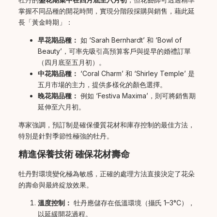
掌握不同品種的開花時間，實現分階段採購與銷售，藉此延
長「黃金時期」：
早花期品種：
如 ‘Sarah Bernhardt’ 和 ‘Bowl of
Beauty’，可率先吸引高預算客戶與提早的婚禮訂單
（四月底至五月初）。
中花期品種：
‘Coral Charm’ 和 ‘Shirley Temple’ 是
五月市場的主力，提供多樣化的顏色選擇。
晚花期品種：
例如 ‘Festiva Maxima’，則可將銷售期
延伸至六月初。
專家強調，預訂制是確保優質花材和庫存控制的最佳方法，
特別是針對季節性極強的牡丹。
精進保養技術 確保花材壽命
牡丹對環境變化極為敏感，正確的處理方法直接決定了花朵
的壽命與最終綻放效果。
溫度控制：
牡丹應儲存在低溫環境（攝氏 1–3°C），
以延緩開花過程。