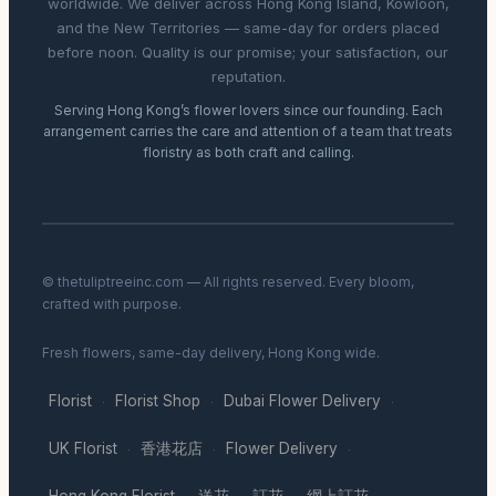
worldwide. We deliver across Hong Kong Island, Kowloon,
and the New Territories — same-day for orders placed
before noon. Quality is our promise; your satisfaction, our
reputation.
Serving Hong Kong’s flower lovers since our founding. Each
arrangement carries the care and attention of a team that treats
floristry as both craft and calling.
© thetuliptreeinc.com — All rights reserved. Every bloom,
crafted with purpose.
Fresh flowers, same-day delivery, Hong Kong wide.
Florist
Florist Shop
Dubai Flower Delivery
·
·
·
UK Florist
香港花店
Flower Delivery
·
·
·
Hong Kong Florist
送花
訂花
網上訂花