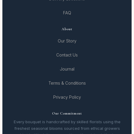
FAQ
About
Our Story
Contact Us
Journal
Terms & Conditions
Privacy Policy
Our Commitment
Every bouquet is handcrafted by skilled florists using the
freshest seasonal blooms sourced from ethical growers