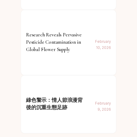
Research Reveals Pervasive
Pesticide Contamination in
February
10, 2026
Global Flower Supply
綠色警示：情人節浪漫背
February
後的沉重生態足跡
9, 2026