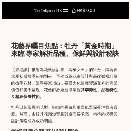
Skip
to
HK$ 0.00
The Tuliptree HK
content
花藝界矚目焦點：牡丹「黃金時期」
來臨 專家解析品種、保鮮與設計秘訣
【香港訊】被譽為花藝設計界「奢華女王」的牡丹，隨著春
末夏初盛放季節的到來，再次成為花束設計與高端婚禮訂單
的搶手花材。業界專家指出，要最大化這種豐滿花卉的商業
價值和美學呈現，花藝師必須透徹掌握其
季節性、品種特性
及
精細保養技術
。
牡丹以其富麗的花型、細緻的香氣和華貴氣質深受消費者喜
愛。然而，由於其花期短暫且對處理要求高，精準的採購與
設計策略成為成功關鍵。