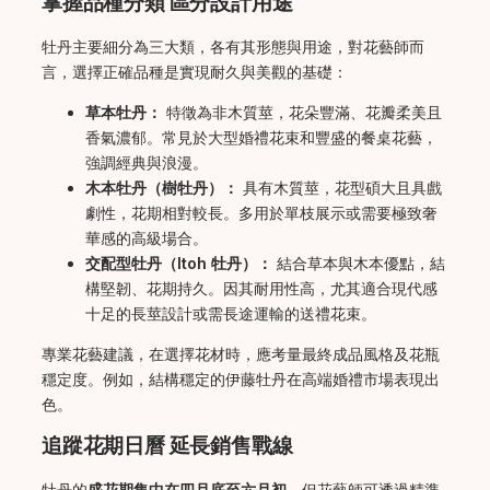
掌握品種分類 區分設計用途
牡丹主要細分為三大類，各有其形態與用途，對花藝師而
言，選擇正確品種是實現耐久與美觀的基礎：
草本牡丹：
特徵為非木質莖，花朵豐滿、花瓣柔美且
香氣濃郁。常見於大型婚禮花束和豐盛的餐桌花藝，
強調經典與浪漫。
木本牡丹（樹牡丹）：
具有木質莖，花型碩大且具戲
劇性，花期相對較長。多用於單枝展示或需要極致奢
華感的高級場合。
交配型牡丹（Itoh 牡丹）：
結合草本與木本優點，結
構堅韌、花期持久。因其耐用性高，尤其適合現代感
十足的長莖設計或需長途運輸的送禮花束。
專業花藝建議，在選擇花材時，應考量最終成品風格及花瓶
穩定度。例如，結構穩定的伊藤牡丹在高端婚禮市場表現出
色。
追蹤花期日曆 延長銷售戰線
牡丹的
盛花期集中在四月底至六月初
，但花藝師可透過精準