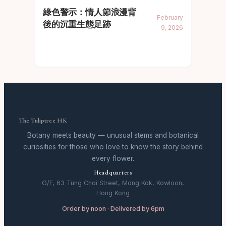
綠色警示：情人節浪漫背
February
後的沉重生態足跡
9, 2026
The Tuliptree HK
Botany meets beauty — unusual stems and botanical
curiosities for those who love to know the story behind
every flower.
Headquarters
G/F, 63 Tung Choi Street, Mong Kok, Kowloon,
Hong Kong
Order by noon · Delivered by 6pm