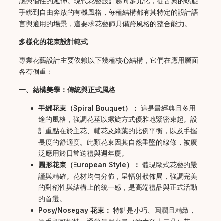
感與個性的延伸。現代花藝設計趨向多元化，從古典的螺旋
手綁到自由奔放的有機風格，每種結構都有其特定的設計語
言與適用的場景，這要求花藝師具備跨風格的整合能力。
多樣化的花束設計範式
專業花藝設計主要依賴以下幾種核心結構，它們在應用層面
各有側重：
一、結構美學：傳統與正式風格
手綁花束（Spiral Bouquet）：
這是最經典且多用
途的風格，強調花莖以螺旋方式優雅地緊密束起。設
計重點在於主花、輔花及綠葉的比例平衡，以及手握
長度的舒適度。此類花束因其自然垂墜的線條，被廣
泛應用於日常送禮與週年慶。
圓形花束（European Style）：
體現歐式花藝的嚴
謹與精確。花材均勻分佈，呈輻射狀佈局，強調完美
的對稱性與結構上的統一感，是高端禮品與正式活動
的首選。
Posy/Nosegay 花束：
特點是小巧、圓潤且精緻，