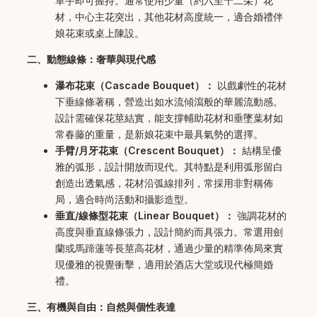
單手即可握持。通常使用少量（約六至十二朵）花
材，中心主花突出，其他花材高度統一，適合婚禮伴
娘花束或桌上陳設。
二、動態線條：奢華與現代感
瀑布花束（Cascade Bouquet）：
以戲劇性的花材
下垂線條著稱，營造出如水流傾瀉般的華麗流動感。
設計需確保花莖結實，能支撐輔助花材和垂墜葉材如
常春藤的重量，是新娘花束中最具氣勢的選擇。
手臂/月牙花束（Crescent Bouquet）：
結構呈優
雅的弧形，設計開放而現代。其特點是利用弧形留白
創造出透氣感，花材沿弧線排列，常採用非對稱佈
局，適合時尚活動和攝影造型。
垂直/線條型花束（Linear Bouquet）：
強調花材的
高度與垂直線條張力，設計簡約而具張力。常選用劍
蘭或馬蹄蓮等長莖高花材，通過少量的精準佈局來實
現優雅的視覺衝擊，適用於酒店大堂或現代極簡婚
禮。
三、有機與自由：自然與個性表達