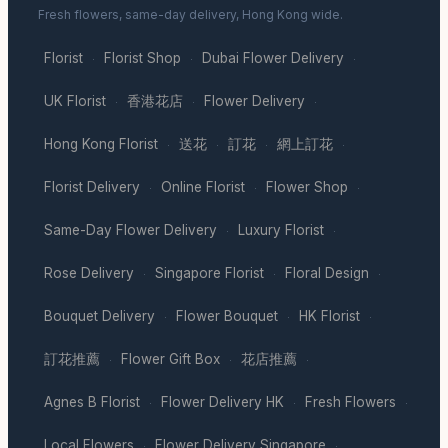
Fresh flowers, same-day delivery, Hong Kong wide.
Florist
Florist Shop
Dubai Flower Delivery
·
·
·
UK Florist
香港花店
Flower Delivery
·
·
·
Hong Kong Florist
送花
訂花
網上訂花
·
·
·
·
Florist Delivery
Online Florist
Flower Shop
·
·
·
Same-Day Flower Delivery
Luxury Florist
·
·
Rose Delivery
Singapore Florist
Floral Design
·
·
·
Bouquet Delivery
Flower Bouquet
HK Florist
·
·
·
訂花推薦
Flower Gift Box
花店推薦
·
·
·
Agnes B Florist
Flower Delivery HK
Fresh Flowers
·
·
·
Local Flowers
Flower Delivery Singapore
·
·