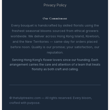
Privacy Policy
Our Commitment
Every bouquet is handcrafted by skilled florists using the
freshest seasonal blooms sourced from ethical growers
worldwide. We deliver across Hong Kong Island, Kowloon,
and the New Territories — same-day for orders placed
before noon. Quality is our promise; your satisfaction, our
reputation.
Serving Hong Kong’s flower lovers since our founding. Each
arrangement carries the care and attention of a team that treats
floristry as both craft and calling.
© thetuliptreeinc.com — All rights reserved. Every bloom,
crafted with purpose.