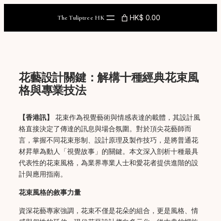
Skip
to
HK$ 0.00
The Tuliptree HK
content
花藝設計關鍵：解構十種經典花束風
格與專業技法
【香港訊】
花束作為視覺藝術與情感表達的載體，其設計風
格直接決定了傳達的訊息與場合氛圍。對於頂尖花藝師而
言，掌握不同花束形制、設計原理及製作技巧，是將普通花
材昇華為動人「視覺故事」的關鍵。本文深入剖析十種最具
代表性的花束風格，為業界專業人士和愛花者提供進階的設
計與應用指南。
花束風格的敘事力量
資深花藝專家強調，花束不僅是花朵的組合，更是風格、情