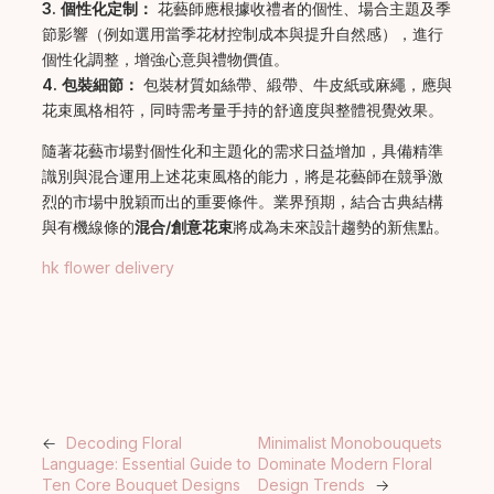
3. 個性化定制：
花藝師應根據收禮者的個性、場合主題及季
節影響（例如選用當季花材控制成本與提升自然感），進行
個性化調整，增強心意與禮物價值。
4. 包裝細節：
包裝材質如絲帶、緞帶、牛皮紙或麻繩，應與
花束風格相符，同時需考量手持的舒適度與整體視覺效果。
隨著花藝市場對個性化和主題化的需求日益增加，具備精準
識別與混合運用上述花束風格的能力，將是花藝師在競爭激
烈的市場中脫穎而出的重要條件。業界預期，結合古典結構
與有機線條的
混合/創意花束
將成為未來設計趨勢的新焦點。
hk flower delivery
←
Decoding Floral
Minimalist Monobouquets
Language: Essential Guide to
Dominate Modern Floral
Ten Core Bouquet Designs
Design Trends
→