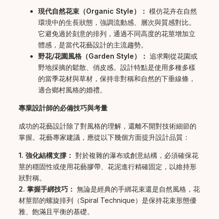
現代自然花束（Organic Style）：
模仿花卉在自然
環境中的生長狀態，強調流動感、層次與質感對比。
它避免過於刻意的排列，通過不同高度的花莖增加立
體感，是當代花藝設計的主流趨勢。
野花/花園風格（Garden Style）：
追求剛從花園或
野地採摘的鬆散、俏皮感。設計特點是使用多種多樣
的當季花材與草材，保持非對稱和自然的下垂線條，
適合鄉村風格的婚禮。
專業設計師的必備技巧與考量
成功的花藝設計除了對風格的理解，還離不開對技術細節的
掌握。花藝專家建議，應從以下幾個方面提升設計品質：
1. 強化結構支撐：
對於複雜的瀑布或創意結構，必須確保花
莖的穩固性或使用花藝膠帶、花泥進行精確固定，以維持形
狀對稱。
2. 掌握手綁技巧：
無論是經典的手綁花束還是自然風格，花
材莖部的螺旋排列（Spiral Technique）是保持花束形態優
雅、飽滿且平衡的基礎。